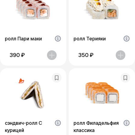
ролл Пари маки
ролл Терияки
390
₽
350
₽
сэндвич-ролл С
ролл Филадельфия
курицей
классика