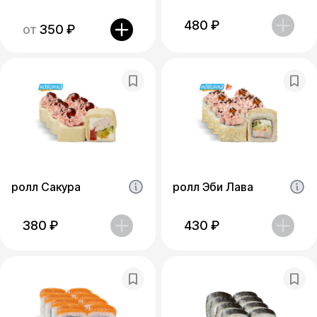
480
₽
от
350
₽
ролл Сакура
ролл Эби Лава
380
₽
430
₽