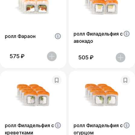
ролл Филадельфия c
ролл Фараон
авокадо
575
₽
505
₽
ролл Филадельфия с
ролл Филадельфия с
креветками
огурцом