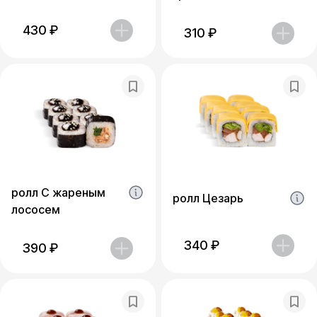
430
₽
310
₽
ролл С жареным
ролл Цезарь
лососем
340
₽
390
₽