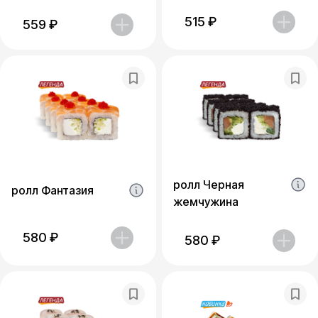
515
₽
559
₽
ролл Черная
ролл Фантазия
жемчужина
580
₽
580
₽