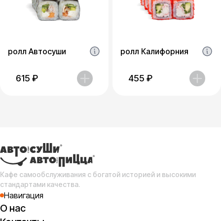
ролл Автосуши
ролл Калифорния
615
₽
455
₽
Кафе самообслуживания с богатой историей и высокими
стандартами качества.
Навигация
О нас