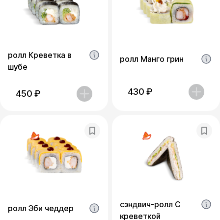
ролл Креветка в
ролл Манго грин
шубе
430
₽
450
₽
сэндвич-ролл С
ролл Эби чеддер
креветкой