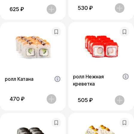
530
₽
625
₽
ролл Нежная
ролл Катана
креветка
470
₽
505
₽