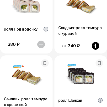
Сэндвич-ролл темпура
ролл Под водочку
с курицей
380
₽
от
340
₽
Сэндвич-ролл темпура
ролл Шанхай
с креветкой