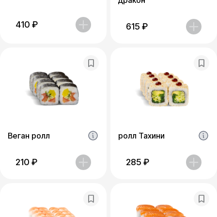
дракон
410
₽
615
₽
Веган ролл
ролл Тахини
210
₽
285
₽