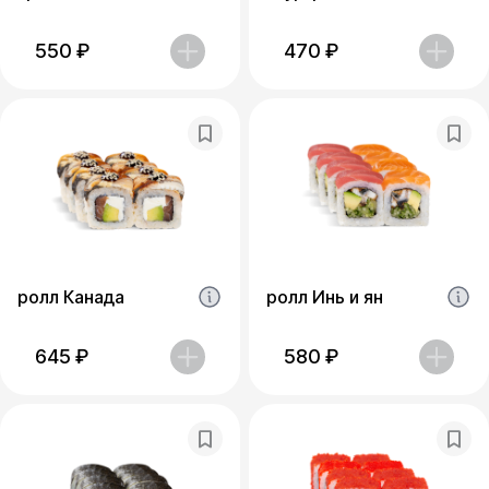
550
₽
470
₽
ролл Канада
ролл Инь и ян
645
₽
580
₽