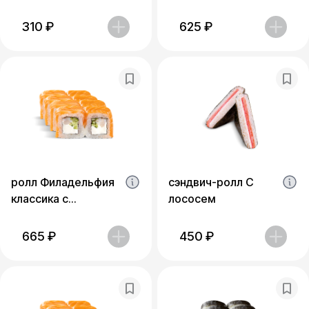
310
₽
625
₽
ролл Филадельфия
сэндвич-ролл С
классика с
лососем
креветками
665
₽
450
₽