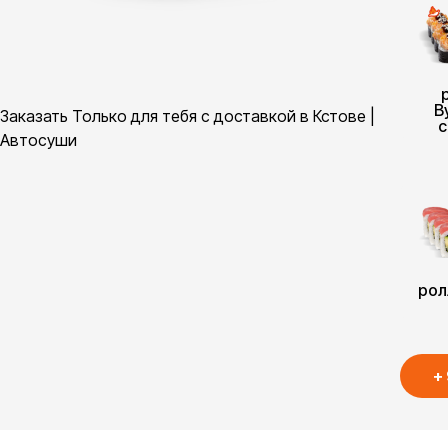
В
Заказать Только для тебя с доставкой в Кстове |
с
Автосуши
рол
+