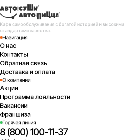
Д
Ви
Кафе самообслуживания с богатой историей и высокими
стандартами качества.
Навигация
О нас
Контакты
Обратная связь
Доставка и оплата
О компании
Акции
Программа лояльности
Вакансии
Франшиза
Горячая линия
8 (800) 100-11-37