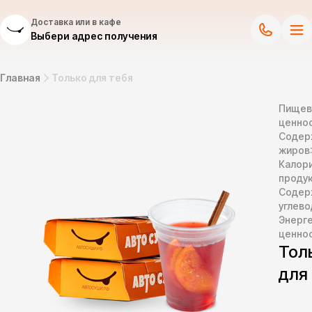
Доставка или в кафе
Выбери адрес получения
Главная
Только для тебя
Пищев
ценнос
Содер
жиров
Калор
продук
Содер
углево
Энерг
ценно
Тол
для