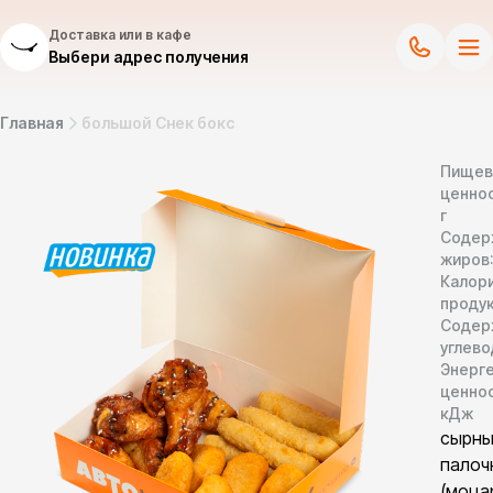
Доставка или в кафе
Выбери адрес получения
Главная
большой Снек бокс
Пищев
ценнос
г
Содер
жиров
Калор
продук
Содер
углево
Энерг
ценно
кДж
сырн
палоч
(моца