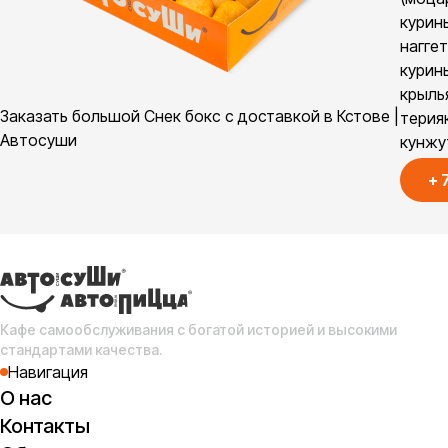
курин
наггет
курин
крыль
Заказать большой Снек бокс с доставкой в Кстове |
терия
Автосуши
кунж
+
Кафе самообслуживания с богатой историей и высокими
стандартами качества.
Навигация
О нас
Контакты