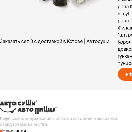
ролл 
в шубе
ролл
Филад
1шт, р
Заказать сет 3 с доставкой в Кстове | Автосуши
Корол
драко
гункан
тунцо
+
1
Кафе самообслуживания с богатой историей и высокими
стандартами качества.
Навигация