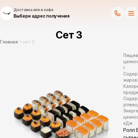
Доставка или в кафе
Выбери адрес получения
Сет 3
Главная
сет 3
Пищев
ценнос
г
Содер
жиров
Калор
продук
Содер
углево
Энерг
ценно
кДж
Ролл 
сырны