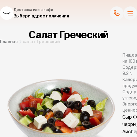
Доставка или в кафе
Выбери адрес получения
Салат Греческий
Главная
салат Греческий
Пищев
на 100 
Содер
9.2
г.
Калор
продук
Содер
углево
Энерг
ценно
Сыр Ф
черри,
Айсбер