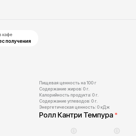
в кафе
с получения
Пищевая ценность на 100 г
Содержание жиров:
0
г.
Калорийность продукта:
0
г.
Содержание углеводов:
0
г.
Энергетическая ценность:
0
кДж
Ролл Кантри Темпура
*