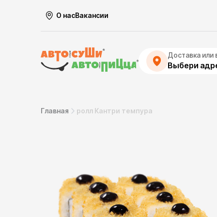
О нас
Вакансии
Доставка или 
Выбери адре
Главная
ролл Кантри темпура