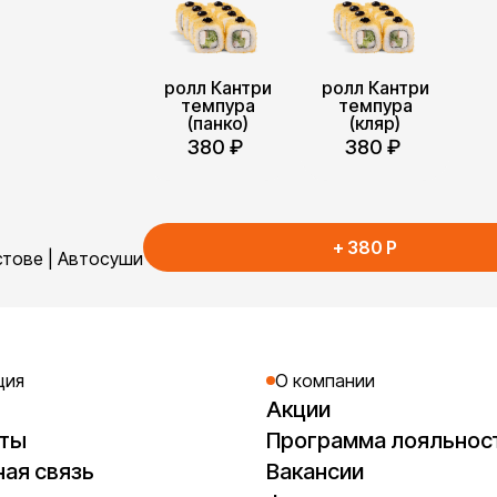
ролл Кантри
ролл Кантри
темпура
темпура
(панко)
(кляр)
380
₽
380
₽
+
380
P
стове | Автосуши
ция
О компании
Акции
кты
Программа лояльнос
ая связь
Вакансии