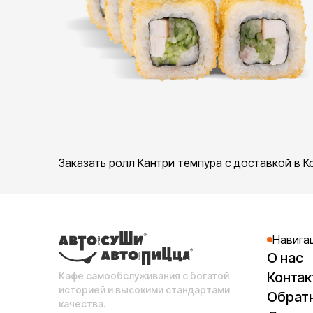
Заказать ролл Кантри темпура с доставкой в К
Навига
О нас
Конта
Кафе самообслуживания с богатой
историей и высокими стандартами
Обратн
качества.