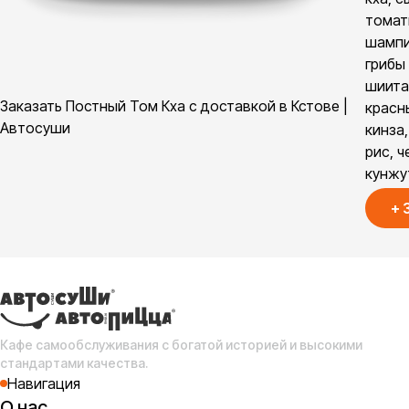
томат
шампи
грибы
шиита
Заказать Постный Том Кха с доставкой в Кстове |
красн
Автосуши
кинза,
рис, 
кунжу
+
Кафе самообслуживания с богатой историей и высокими
стандартами качества.
Навигация
О нас