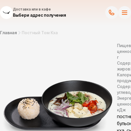
Доставка или в кафе
Выбери адрес получения
Главная
Постный Том Кха
Пищев
ценнос
г
Содер
жиров
Калор
продук
Содер
углево
Энерг
ценно
кДж
постн
бульо
кха, с