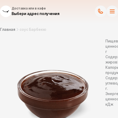
Доставка или в кафе
Выбери адрес получения
Главная
соус Барбекю
Пищев
ценнос
г
Содер
жиров
Калор
продук
Содер
углево
г.
Энерг
ценно
кДж